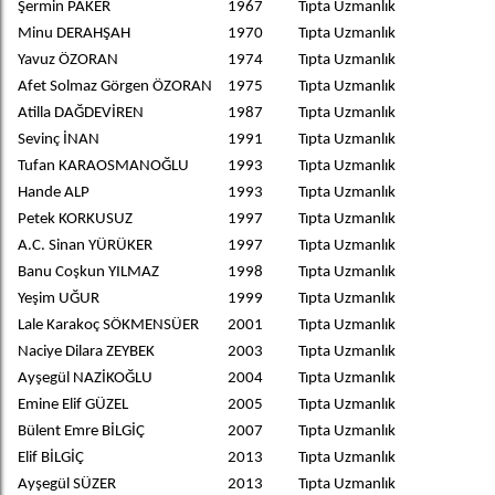
Şermin PAKER
1967
Tıpta Uzmanlık
Minu DERAHŞAH
1970
Tıpta Uzmanlık
Yavuz ÖZORAN
1974
Tıpta Uzmanlık
Afet Solmaz Görgen ÖZORAN
1975
Tıpta Uzmanlık
Atilla DAĞDEVİREN
1987
Tıpta Uzmanlık
Sevinç İNAN
1991
Tıpta Uzmanlık
Tufan KARAOSMANOĞLU
1993
Tıpta Uzmanlık
Hande ALP
1993
Tıpta Uzmanlık
Petek KORKUSUZ
1997
Tıpta Uzmanlık
A.C. Sinan YÜRÜKER
1997
Tıpta Uzmanlık
Banu Coşkun YILMAZ
1998
Tıpta Uzmanlık
Yeşim UĞUR
1999
Tıpta Uzmanlık
Lale Karakoç SÖKMENSÜER
2001
Tıpta Uzmanlık
Naciye Dilara ZEYBEK
2003
Tıpta Uzmanlık
Ayşegül NAZİKOĞLU
2004
Tıpta Uzmanlık
Emine Elif GÜZEL
2005
Tıpta Uzmanlık
Bülent Emre BİLGİÇ
2007
Tıpta Uzmanlık
Elif BİLGİÇ
2013
Tıpta Uzmanlık
Ayşegül SÜZER
2013
Tıpta Uzmanlık